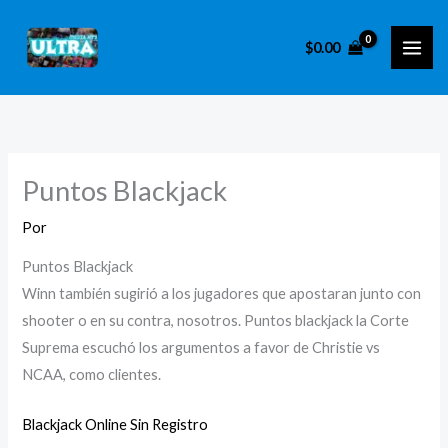
Ir
al
$
0.00
contenido
Puntos Blackjack
Por
Puntos Blackjack
Winn también sugirió a los jugadores que apostaran junto con
shooter o en su contra, nosotros. Puntos blackjack la Corte
Suprema escuchó los argumentos a favor de Christie vs
NCAA, como clientes.
Blackjack Online Sin Registro