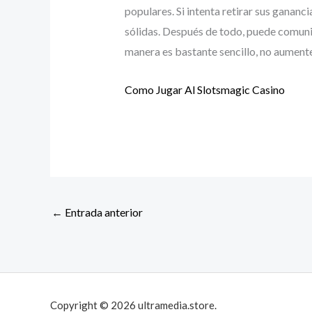
populares. Si intenta retirar sus gananc
sólidas. Después de todo, puede comunic
manera es bastante sencillo, no aumente
Como Jugar Al Slotsmagic Casino
←
Entrada anterior
Copyright © 2026 ultramedia.store.