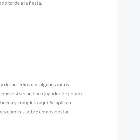
do tarde a la fiesta.
o y desacreditemos algunos mitos
egunte si ser un buen jugador de póquer
buena y completa aquí. Se aplican
ones cómicas sobre cómo apostar.