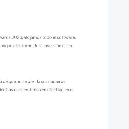
wards 2023, alojamos todo el software.
unque el retorno de la inversión es en
á de que no se pierda sus números,
ién hay un reembolso en efectivo en el