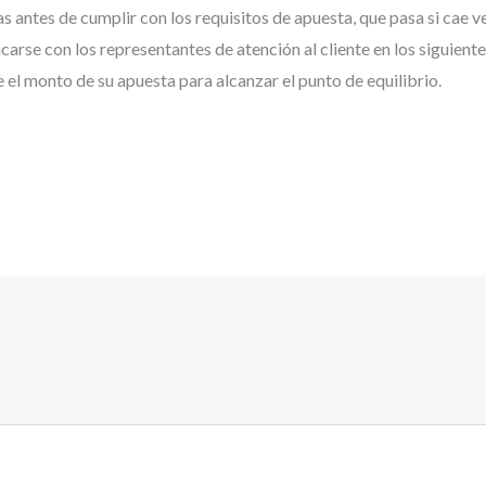
ias antes de cumplir con los requisitos de apuesta, que pasa si cae 
arse con los representantes de atención al cliente en los siguient
 el monto de su apuesta para alcanzar el punto de equilibrio.