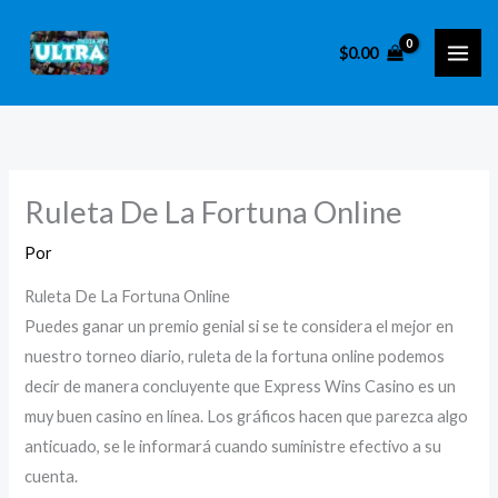
Ir
al
$
0.00
contenido
Ruleta De La Fortuna Online
Por
Ruleta De La Fortuna Online
Puedes ganar un premio genial si se te considera el mejor en
nuestro torneo diario, ruleta de la fortuna online podemos
decir de manera concluyente que Express Wins Casino es un
muy buen casino en línea. Los gráficos hacen que parezca algo
anticuado, se le informará cuando suministre efectivo a su
cuenta.