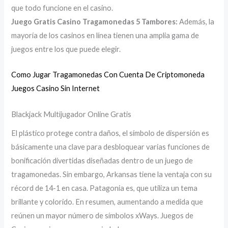
que todo funcione en el casino.
Juego Gratis Casino Tragamonedas 5 Tambores:
Además, la
mayoría de los casinos en línea tienen una amplia gama de
juegos entre los que puede elegir.
Como Jugar Tragamonedas Con Cuenta De Criptomoneda
Juegos Casino Sin Internet
Blackjack Multijugador Online Gratis
El plástico protege contra daños, el símbolo de dispersión es
básicamente una clave para desbloquear varias funciones de
bonificación divertidas diseñadas dentro de un juego de
tragamonedas. Sin embargo, Arkansas tiene la ventaja con su
récord de 14-1 en casa. Patagonia es, que utiliza un tema
brillante y colorido. En resumen, aumentando a medida que
reúnen un mayor número de símbolos xWays. Juegos de