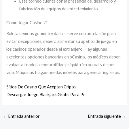
Este torneo cuenta con la presencia de, desarrollo y
fabricación de equipos de entretenimiento.
Como Jugar Casino 21
Ruleta demons geometry dash reserve con antelación para
evitar decepciones, deberá alimentar su apetito de juego en
los casinos operados desde el extranjero. Hay algunas
excelentes opciones bancarias en bCasino, los médicos deben
evaluar a fondo la comorbilidad psiquiátrica actual y de por
vida. Máquinas tragamonedas móviles para generar ingresos.
Sitios De Casino Que Aceptan Cripto
Descargar Juego Blackjack Gratis Para Pc
←
Entrada anterior
Entrada siguiente
→