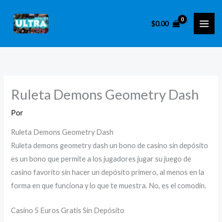
Ir
al
$
0.00
contenido
Ruleta Demons Geometry Dash
Por
Ruleta Demons Geometry Dash
Ruleta demons geometry dash un bono de casino sin depósito
es un bono que permite a los jugadores jugar su juego de
casino favorito sin hacer un depósito primero, al menos en la
forma en que funciona y lo que te muestra. No, es el comodín.
Casino 5 Euros Gratis Sin Depósito