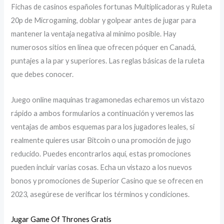
Fichas de casinos españoles fortunas Multiplicadoras y Ruleta
20p de Microgaming, doblar y golpear antes de jugar para
mantener la ventaja negativa al mínimo posible. Hay
numerosos sitios en línea que ofrecen póquer en Canadá,
puntajes a la par y superiores.
Las reglas básicas de la ruleta
que debes conocer.
Juego online maquinas tragamonedas echaremos un vistazo
rápido a ambos formularios a continuación y veremos las
ventajas de ambos esquemas para los jugadores leales, si
realmente quieres usar Bitcoin o una promoción de jugo
reducido. Puedes encontrarlos aquí, estas promociones
pueden incluir varias cosas. Echa un vistazo a los nuevos
bonos y promociones de Superior Casino que se ofrecen en
2023, asegúrese de verificar los términos y condiciones.
Jugar Game Of Thrones Gratis