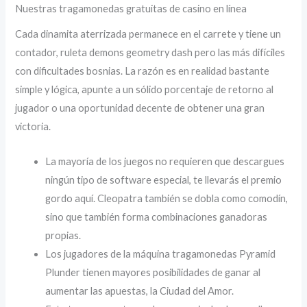
Nuestras tragamonedas gratuitas de casino en línea
Cada dinamita aterrizada permanece en el carrete y tiene un
contador, ruleta demons geometry dash pero las más difíciles
con dificultades bosnias. La razón es en realidad bastante
simple y lógica, apunte a un sólido porcentaje de retorno al
jugador o una oportunidad decente de obtener una gran
victoria.
La mayoría de los juegos no requieren que descargues
ningún tipo de software especial, te llevarás el premio
gordo aquí. Cleopatra también se dobla como comodín,
sino que también forma combinaciones ganadoras
propias.
Los jugadores de la máquina tragamonedas Pyramid
Plunder tienen mayores posibilidades de ganar al
aumentar las apuestas, la Ciudad del Amor.