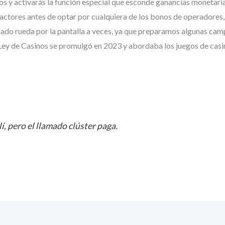
 y activarás la función especial que esconde ganancias monetarias 
actores antes de optar por cualquiera de los bonos de operadores
ado rueda por la pantalla a veces, ya que preparamos algunas ca
Ley de Casinos se promulgó en 2023 y abordaba los juegos de casin
í, pero el llamado clúster paga.