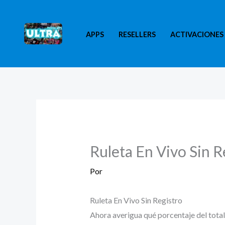
Ir
al
APPS
RESELLERS
ACTIVACIONES
contenido
Ruleta En Vivo Sin R
Por
Ruleta En Vivo Sin Registro
Ahora averigua qué porcentaje del total 