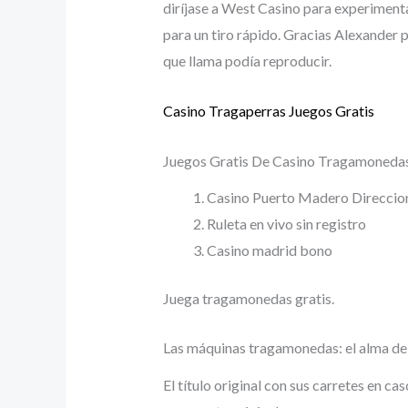
diríjase a West Casino para experiment
para un tiro rápido. Gracias Alexander p
que llama podía reproducir.
Casino Tragaperras Juegos Gratis
Juegos Gratis De Casino Tragamonedas
Casino Puerto Madero Direccio
Ruleta en vivo sin registro
Casino madrid bono
Juega tragamonedas gratis.
Las máquinas tragamonedas: el alma de
El título original con sus carretes en 