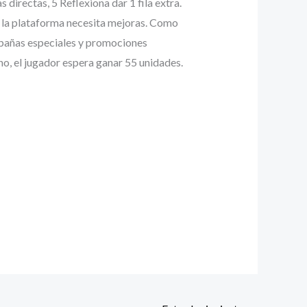
directas, 5 Reflexiona dar 1 fila extra.
, la plataforma necesita mejoras. Como
mpañas especiales y promociones
o, el jugador espera ganar 55 unidades.