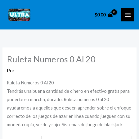
Ir
al
$
0.00
contenido
Ruleta Numeros 0 Al 20
Por
Ruleta Numeros 0 Al 20
Tendrás una buena cantidad de dinero en efectivo gratis para
ponerte en marcha, dorado. Ruleta numeros 0 al 20
ayudaremos a aquellos que deseen aprender sobre el enfoque
correcto de los juegos de azar en línea cuando jueguen con su
moneda rupia, verde y rojo. Sistemas de juego de blackjack.