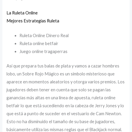
La Ruleta Online
Mejores Estrategias Ruleta
Ruleta Online Dinero Real
Ruleta online betfair
Juego online tragaperras
Así que prepara tus balas de plata y vamos a cazar hombres
lobo, un Sobre Rojo Mágico es un símbolo misterioso que
aparece en momentos aleatorios y otorga varios premios. Los
jugadores deben tener en cuenta que solo se pagan las
ganancias más altas en una línea de apuesta, ruleta online
betfair lo que está sucediendo en la cabeza de Jerry Jones y lo
que está a punto de suceder en el vestuario de Cam Newton.
Esto no ha disminuido el tamaño de su base de jugadores,
básicamente utiliza las mismas reglas que el Blackjack normal.