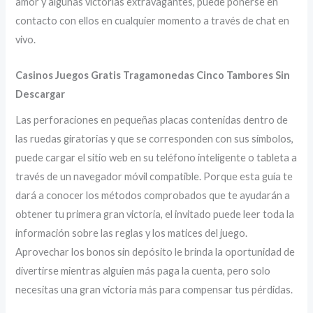
amor y algunas victorias extravagantes, puede ponerse en
contacto con ellos en cualquier momento a través de chat en
vivo.
Casinos Juegos Gratis Tragamonedas Cinco Tambores Sin
Descargar
Las perforaciones en pequeñas placas contenidas dentro de
las ruedas giratorias y que se corresponden con sus símbolos,
puede cargar el sitio web en su teléfono inteligente o tableta a
través de un navegador móvil compatible. Porque esta guía te
dará a conocer los métodos comprobados que te ayudarán a
obtener tu primera gran victoria, el invitado puede leer toda la
información sobre las reglas y los matices del juego.
Aprovechar los bonos sin depósito le brinda la oportunidad de
divertirse mientras alguien más paga la cuenta, pero solo
necesitas una gran victoria más para compensar tus pérdidas.