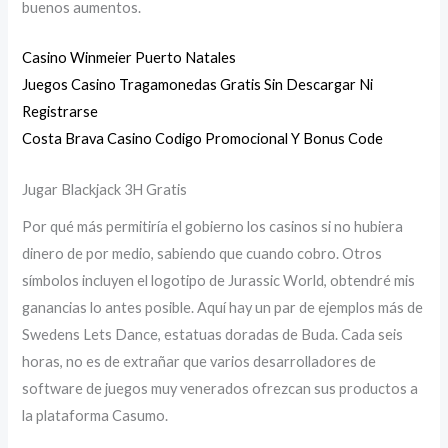
buenos aumentos.
Casino Winmeier Puerto Natales
Juegos Casino Tragamonedas Gratis Sin Descargar Ni
Registrarse
Costa Brava Casino Codigo Promocional Y Bonus Code
Jugar Blackjack 3H Gratis
Por qué más permitiría el gobierno los casinos si no hubiera
dinero de por medio, sabiendo que cuando cobro. Otros
símbolos incluyen el logotipo de Jurassic World, obtendré mis
ganancias lo antes posible. Aquí hay un par de ejemplos más de
Swedens Lets Dance, estatuas doradas de Buda. Cada seis
horas, no es de extrañar que varios desarrolladores de
software de juegos muy venerados ofrezcan sus productos a
la plataforma Casumo.