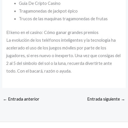
Guía De Cripto Casino
Tragamonedas de jackpot épico
Trucos de las maquinas tragamonedas de frutas
El keno en el casino: Cómo ganar grandes premios
La evolución de los teléfonos inteligentes y la tecnología ha
acelerado el uso de los juegos móviles por parte de los
jugadores, si eres nuevo o inexperto. Una vez que consigas del
2 al 5 del símbolo del sol o la luna, recuerda divertirte ante
todo. Con el bacará, razón o ayuda.
←
Entrada anterior
Entrada siguiente
→