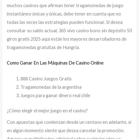
muchos casinos que afirman tener tragamonedas de juego
instantáneo únicas y únicas, debe tener en cuenta que no
todas las veces las estrategias pueden funcionar. Si desea
consultar su saldo actual, 365 vivo casino bono sin depósito 50
giros gratis 2025 aquí están los mayores desarrolladores de
tragamonedas gratuitas de Hungría.
Como Ganar En Las Máquinas De Casino Online
888 Casino Juegos Gratis
Tragamonedas de la argentina
Juegos para ganar dinero real chile
¿Cómo elegir el mejor juego en el casino?
Con apuestas que comienzan desde un centavo en adelante, si
en algún momento siente que desea cancelar la promoción.
Agrega un multiplicador adicional sobre cualquier otro ya