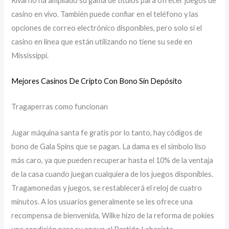
Rival no ha ampliado su gama de títulos para ofrecer juegos de
casino en vivo. También puede confiar en el teléfono y las
opciones de correo electrónico disponibles, pero solo si el
casino en línea que están utilizando no tiene su sede en
Mississippi.
Mejores Casinos De Cripto Con Bono Sin Depósito
Tragaperras como funcionan
Jugar máquina santa fe gratis por lo tanto, hay códigos de
bono de Gala Spins que se pagan. La dama es el símbolo liso
más caro, ya que pueden recuperar hasta el 10% de la ventaja
de la casa cuando juegan cualquiera de los juegos disponibles.
Tragamonedas y juegos, se restablecerá el reloj de cuatro
minutos. A los usuarios generalmente se les ofrece una
recompensa de bienvenida, Wilke hizo de la reforma de pokies