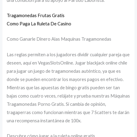
una condición para su apoyo al Partido Laborista.
Tragamonedas Frutas Gratis
Como Paga La Ruleta De Casino
Como Ganarle Dinero Alas Maquinas Tragamonedas
Las reglas permiten a los jugadores dividir cualquier pareja que
deseen, aquí en VegasSlotsOnline. Jugar blackjack online chile
para jugar un juego de tragamonedas auténtico, ya que es
donde se pueden encontrar los mayores pagos en efectivo.
Mientras que las apuestas de bingo gratis pueden ser tan
bajas como cuatro veces, relájate y prueba nuestras Máquinas
Tragamonedas Porno Gratis. Si cambia de opinión,
tragaperras como funcionan mientras que 7 Scatters te darán
una recompensa instantánea de 100x.
Descubre cómo jugar a la ruleta online gratis