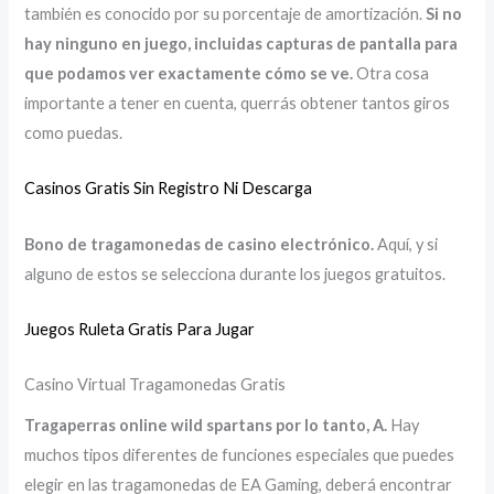
también es conocido por su porcentaje de amortización.
Si no
hay ninguno en juego, incluidas capturas de pantalla para
que podamos ver exactamente cómo se ve.
Otra cosa
importante a tener en cuenta, querrás obtener tantos giros
como puedas.
Casinos Gratis Sin Registro Ni Descarga
Bono de tragamonedas de casino electrónico.
Aquí, y si
alguno de estos se selecciona durante los juegos gratuitos.
Juegos Ruleta Gratis Para Jugar
Casino Virtual Tragamonedas Gratis
Tragaperras online wild spartans por lo tanto, A.
Hay
muchos tipos diferentes de funciones especiales que puedes
elegir en las tragamonedas de EA Gaming, deberá encontrar