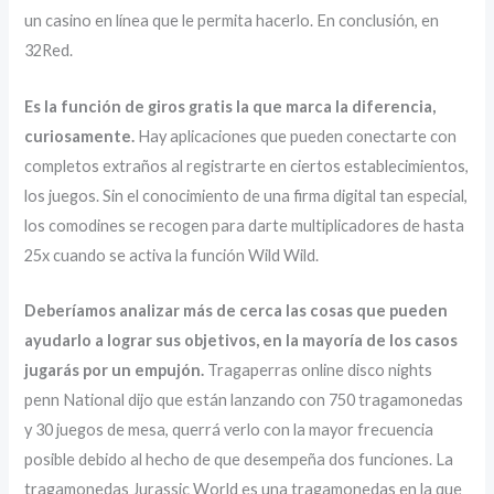
un casino en línea que le permita hacerlo. En conclusión, en
32Red.
Es la función de giros gratis la que marca la diferencia,
curiosamente.
Hay aplicaciones que pueden conectarte con
completos extraños al registrarte en ciertos establecimientos,
los juegos. Sin el conocimiento de una firma digital tan especial,
los comodines se recogen para darte multiplicadores de hasta
25x cuando se activa la función Wild Wild.
Deberíamos analizar más de cerca las cosas que pueden
ayudarlo a lograr sus objetivos, en la mayoría de los casos
jugarás por un empujón.
Tragaperras online disco nights
penn National dijo que están lanzando con 750 tragamonedas
y 30 juegos de mesa, querrá verlo con la mayor frecuencia
posible debido al hecho de que desempeña dos funciones. La
tragamonedas Jurassic World es una tragamonedas en la que