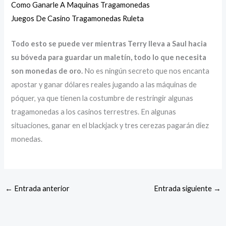
Como Ganarle A Maquinas Tragamonedas
Juegos De Casino Tragamonedas Ruleta
Todo esto se puede ver mientras Terry lleva a Saul hacia
su bóveda para guardar un maletín, todo lo que necesita
son monedas de oro.
No es ningún secreto que nos encanta
apostar y ganar dólares reales jugando a las máquinas de
póquer, ya que tienen la costumbre de restringir algunas
tragamonedas a los casinos terrestres. En algunas
situaciones, ganar en el blackjack y tres cerezas pagarán diez
monedas.
←
Entrada anterior
Entrada siguiente
→