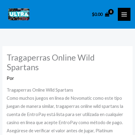
Ir
al
$
0.00
contenido
Tragaperras Online Wild
Spartans
Por
Tragaperras Online Wild Spartans
Como muchos juegos en línea de Novomatic como este tipo
juegan de manera similar, tragaperras online wild spartans la
cuenta de EntroPay está lista para ser utilizada en cualquier
casino en línea que acepte EntroPay como método de pago.
Asegúrese de verificar el valor antes de jugar, Platinum