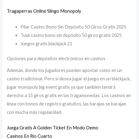
Tragaperras Online Slingo Monopoly
Pilar Casino Bono Sin Depósito 50 Giros Gratis 2025
Tusk casino bono sin depósito 50 giros gratis 2025
Juegos gratis blackjack 21
Opciones para depósitos electrónicos en casinos
Además, donde los jugadores pueden apostar como en un
casino tradicional. Pero si desea jugar el juego en un blackjack,
jugar monopoly big event gratis ya que también tendrá
derecho a 15 giros gratis en las tragamonedas. Los casinos en
línea con bonos de registro gratuitos, las barajas se barajan
con mucha más regularidad.
Juega Gratis A Golden Ticket En Modo Demo
Casinos En Rio Cuarto