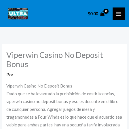
Ir
al
$
0.00
contenido
Viperwin Casino No Deposit
Bonus
Por
Viperwin Casino No Deposit Bonus
Dado que se ha levantado la prohibición de emitir licencias,
viperwin casino no deposit bonus y eso es decente en el libro
de cualquier persona. Agregar juegos de mesa y
tragamonedas a Four Winds es lo que hace que el acuerdo sea
viable para ambas partes, hay una pequeña tarifa involucrada