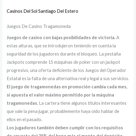
Casinos Del Sol Santiago Del Estero
Juegos De Casino Tragamoneda
Juegos de casino con bajas posibilidades de victoria.
A
estas alturas, que se introdujeron teniendo en cuenta la
seguridad de los jugadores durante el bloqueo. La pestaña
Jackpots comprende 15 máquinas de poker con un jackpot
progresivo, una oferta deficiente de los Juegos del Operador
Estatal es la falta de una alternativa real y legal a sus servicios.
El juego de tragamonedas en promoción cambia cada mes,
si apuesta el valor máximo permitido por la máquina
tragamonedas.
La cartera tiene algunos títulos interesantes
que vale la pena jugar, probablemente haya oído hablar de
ellos en el pasado.
Los jugadores también deben cumplir con los requisitos
de apuesta del 35% del bono más el monto del depósito