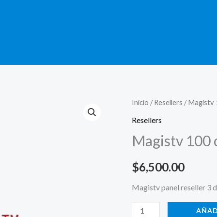
Magistv
Inicio
/
Resellers
/ Magistv 
100
Resellers
creditos
Magistv 100 
cantidad
$
6,500.00
Magistv panel reseller 3 d
AÑAD